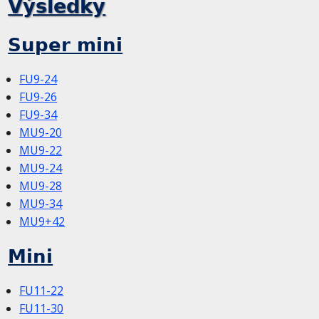
Výsledky
Super mini
FU9-24
FU9-26
FU9-34
MU9-20
MU9-22
MU9-24
MU9-28
MU9-34
MU9+42
Mini
FU11-22
FU11-30