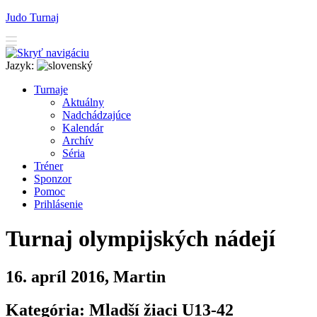
Judo Turnaj
Jazyk:
T
urnaje
A
ktuálny
N
adchádzajúce
K
alendár
Arc
h
ív
Séria
T
r
éner
Sponzor
P
o
moc
P
rihlásenie
Turnaj olympijských nádejí
16. apríl 2016, Martin
Kategória: Mladší žiaci U13-42