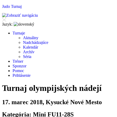
Judo Turnaj
Jazyk:
T
urnaje
A
ktuálny
N
adchádzajúce
K
alendár
Arc
h
ív
Séria
T
r
éner
Sponzor
P
o
moc
P
rihlásenie
Turnaj olympijských nádejí
17. marec 2018, Kysucké Nové Mesto
Kategória: Mini FU11-28S