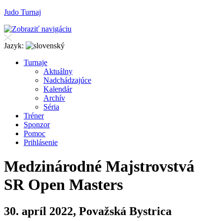
Judo Turnaj
Jazyk:
T
urnaje
A
ktuálny
N
adchádzajúce
K
alendár
Arc
h
ív
Séria
T
r
éner
Sponzor
P
o
moc
P
rihlásenie
Medzinárodné Majstrovstvá
SR Open Masters
30. apríl 2022, Považská Bystrica