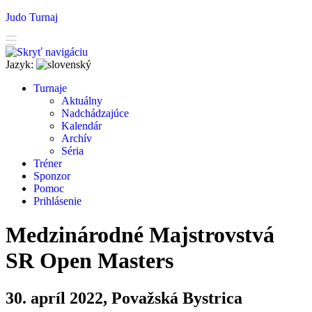
Judo Turnaj
Jazyk:
T
urnaje
A
ktuálny
N
adchádzajúce
K
alendár
Arc
h
ív
Séria
T
r
éner
Sponzor
P
o
moc
P
rihlásenie
Medzinárodné Majstrovstvá
SR Open Masters
30. apríl 2022, Považská Bystrica