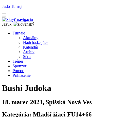
Judo Turnaj
Jazyk:
T
urnaje
A
ktuálny
N
adchádzajúce
K
alendár
Arc
h
ív
Séria
T
r
éner
Sponzor
P
o
moc
P
rihlásenie
Bushi Judoka
18. marec 2023, Spišská Nová Ves
Kategória: Mladší žiaci FU14+66