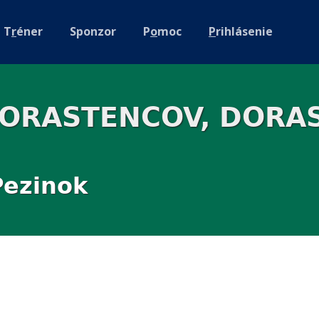
T
r
éner
Sponzor
P
o
moc
P
rihlásenie
 DORASTENCOV, DORA
Pezinok