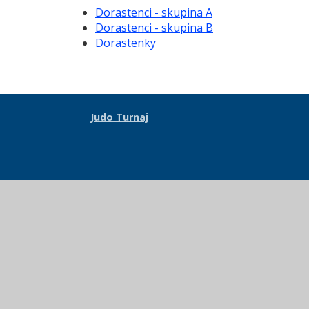
Dorastenci - skupina A
Dorastenci - skupina B
Dorastenky
Judo Turnaj