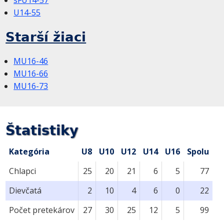
U14-55
Starší žiaci
MU16-46
MU16-66
MU16-73
Štatistiky
Kategória
U8
U10
U12
U14
U16
Spolu
Chlapci
25
20
21
6
5
77
Dievčatá
2
10
4
6
0
22
Počet pretekárov
27
30
25
12
5
99