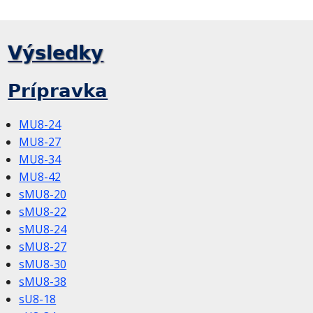
Výsledky
Prípravka
MU8-24
MU8-27
MU8-34
MU8-42
sMU8-20
sMU8-22
sMU8-24
sMU8-27
sMU8-30
sMU8-38
sU8-18