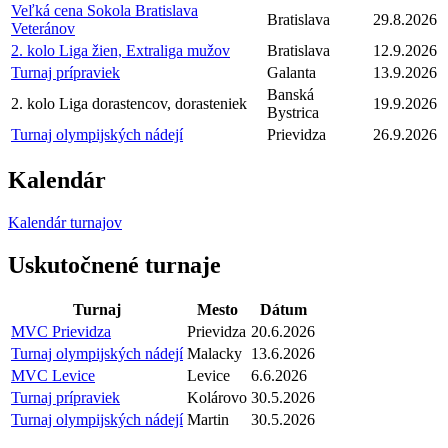
Veľká cena Sokola Bratislava
Bratislava
29.8.2026
Veteránov
2. kolo Liga žien, Extraliga mužov
Bratislava
12.9.2026
Turnaj prípraviek
Galanta
13.9.2026
Banská
2. kolo Liga dorastencov, dorasteniek
19.9.2026
Bystrica
Turnaj olympijských nádejí
Prievidza
26.9.2026
Kalendár
Kalendár turnajov
Uskutočnené turnaje
Turnaj
Mesto
Dátum
MVC Prievidza
Prievidza
20.6.2026
Turnaj olympijských nádejí
Malacky
13.6.2026
MVC Levice
Levice
6.6.2026
Turnaj prípraviek
Kolárovo
30.5.2026
Turnaj olympijských nádejí
Martin
30.5.2026