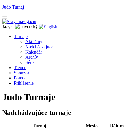
Judo Turnaj
Jazyk:
T
urnaje
A
ktuálny
N
adchádzajúce
K
alendár
Arc
h
ív
Séria
T
r
éner
Sponzor
P
o
moc
P
rihlásenie
Judo Turnaje
Nadchádzajúce turnaje
Turnaj
Mesto
Dátum