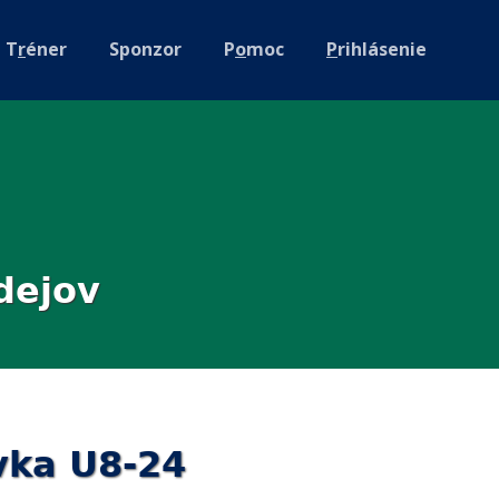
T
r
éner
Sponzor
P
o
moc
P
rihlásenie
dejov
vka U8-24