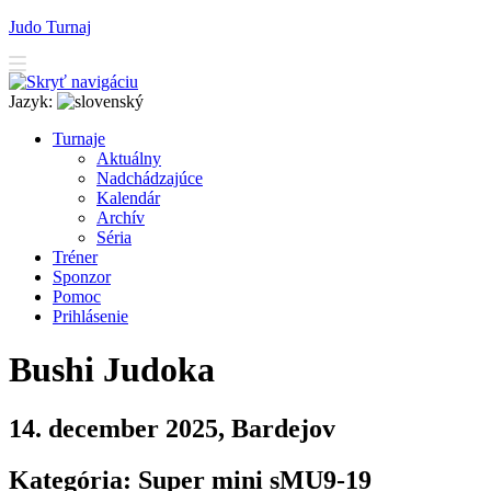
Judo Turnaj
Jazyk:
T
urnaje
A
ktuálny
N
adchádzajúce
K
alendár
Arc
h
ív
Séria
T
r
éner
Sponzor
P
o
moc
P
rihlásenie
Bushi Judoka
14. december 2025, Bardejov
Kategória: Super mini sMU9-19