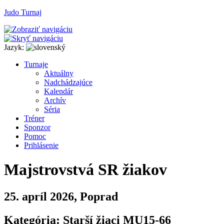
Judo Turnaj
Jazyk:
T
urnaje
A
ktuálny
N
adchádzajúce
K
alendár
Arc
h
ív
Séria
T
r
éner
Sponzor
P
o
moc
P
rihlásenie
Majstrovstvá SR žiakov
25. apríl 2026, Poprad
Kategória: Starší žiaci MU15-66