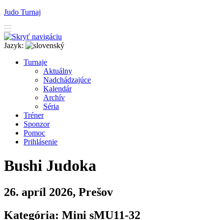
Judo Turnaj
Jazyk:
T
urnaje
A
ktuálny
N
adchádzajúce
K
alendár
Arc
h
ív
Séria
T
r
éner
Sponzor
P
o
moc
P
rihlásenie
Bushi Judoka
26. apríl 2026, Prešov
Kategória: Mini sMU11-32