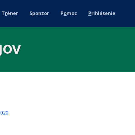
T
r
éner
Sponzor
P
o
moc
P
rihlásenie
JOV
2020