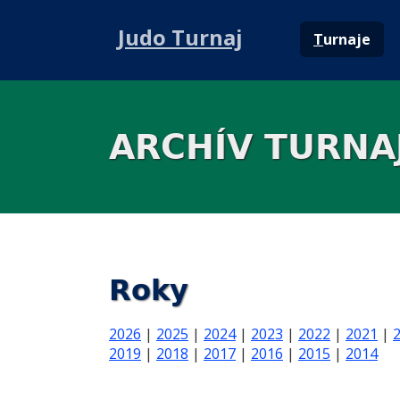
Judo Turnaj
T
urnaje
ARCHÍV TURNA
Roky
2026
|
2025
|
2024
|
2023
|
2022
|
2021
|
2019
|
2018
|
2017
|
2016
|
2015
|
2014