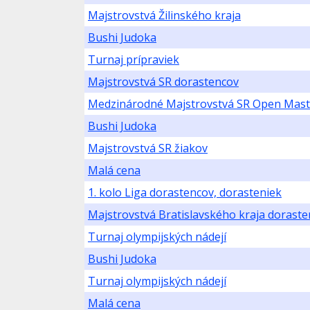
Majstrovstvá Žilinského kraja
Bushi Judoka
Turnaj prípraviek
Majstrovstvá SR dorastencov
Medzinárodné Majstrovstvá SR Open Mast
Bushi Judoka
Majstrovstvá SR žiakov
Malá cena
1. kolo Liga dorastencov, dorasteniek
Majstrovstvá Bratislavského kraja doraste
Turnaj olympijských nádejí
Bushi Judoka
Turnaj olympijských nádejí
Malá cena