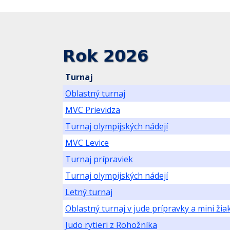
Rok 2026
Turnaj
Oblastný turnaj
MVC Prievidza
Turnaj olympijských nádejí
MVC Levice
Turnaj prípraviek
Turnaj olympijských nádejí
Letný turnaj
Oblastný turnaj v jude prípravky a mini žia
Judo rytieri z Rohožníka