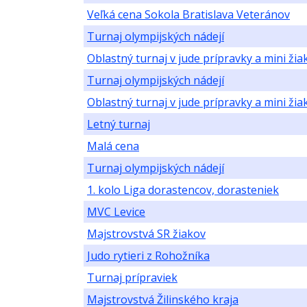
Veľká cena Sokola Bratislava Veteránov
Turnaj olympijských nádejí
Oblastný turnaj v jude prípravky a mini žia
Turnaj olympijských nádejí
Oblastný turnaj v jude prípravky a mini žia
Letný turnaj
Malá cena
Turnaj olympijských nádejí
1. kolo Liga dorastencov, dorasteniek
MVC Levice
Majstrovstvá SR žiakov
Judo rytieri z Rohožníka
Turnaj prípraviek
Majstrovstvá Žilinského kraja