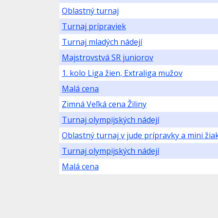
Oblastný turnaj
Turnaj prípraviek
Turnaj mladých nádejí
Majstrovstvá SR juniorov
1. kolo Liga žien, Extraliga mužov
Malá cena
Zimná Veľká cena Žiliny
Turnaj olympijských nádejí
Oblastný turnaj v jude prípravky a mini žia
Turnaj olympijských nádejí
Malá cena