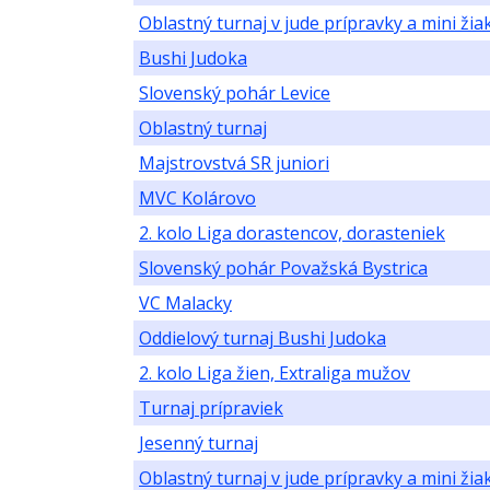
Oblastný turnaj v jude prípravky a mini žia
Bushi Judoka
Slovenský pohár Levice
Oblastný turnaj
Majstrovstvá SR juniori
MVC Kolárovo
2. kolo Liga dorastencov, dorasteniek
Slovenský pohár Považská Bystrica
VC Malacky
Oddielový turnaj Bushi Judoka
2. kolo Liga žien, Extraliga mužov
Turnaj prípraviek
Jesenný turnaj
Oblastný turnaj v jude prípravky a mini žia